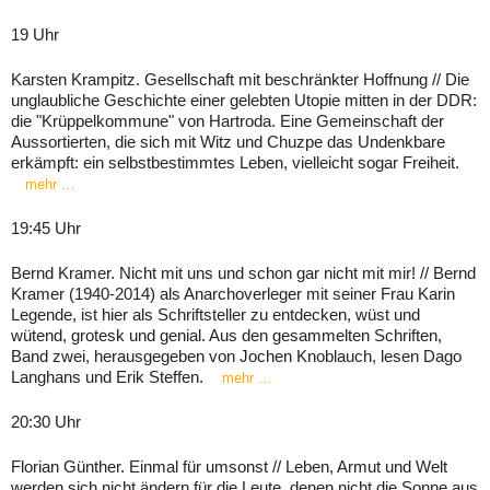
19 Uhr
Karsten Krampitz. Gesellschaft mit beschränkter Hoffnung // Die
unglaubliche Geschichte einer gelebten Utopie mitten in der DDR:
die "Krüppelkommune" von Hartroda. Eine Gemeinschaft der
Aussortierten, die sich mit Witz und Chuzpe das Undenkbare
erkämpft: ein selbstbestimmtes Leben, vielleicht sogar Freiheit.
mehr …
19:45 Uhr
Bernd Kramer. Nicht mit uns und schon gar nicht mit mir! // Bernd
Kramer (1940-2014) als Anarchoverleger mit seiner Frau Karin
Legende, ist hier als Schriftsteller zu entdecken, wüst und
wütend, grotesk und genial. Aus den gesammelten Schriften,
Band zwei, herausgegeben von Jochen Knoblauch, lesen Dago
Langhans und Erik Steffen.
mehr …
20:30 Uhr
Florian Günther. Einmal für umsonst // Leben, Armut und Welt
werden sich nicht ändern für die Leute, denen nicht die Sonne aus