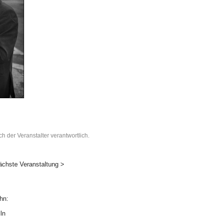
ch der Veranstalter verantwortlich.
ächste Veranstaltung >
hn:
ln