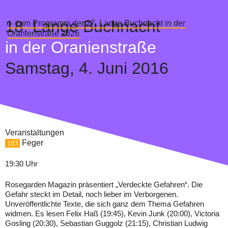
18.
Lange Buchnacht
▻ zum Programm der 27. Lange Buchnacht in der
Oranienstraße 2026
in der Oranienstraße
Samstag,
4. Juni 2016
Veranstaltungen
Feger
183
19:30 Uhr
Rosegarden Magazin präsentiert „Verdeckte Gefahren“. Die
Gefahr steckt im Detail, noch lieber im Verborgenen.
Unveröffentlichte Texte, die sich ganz dem Thema Gefahren
widmen. Es lesen Felix Haß (19:45), Kevin Junk (20:00), Victoria
Gosling (20:30), Sebastian Guggolz (21:15), Christian Ludwig