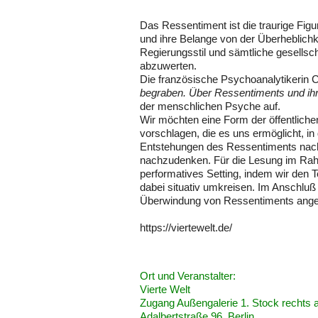
Das Ressentiment ist die traurige Fig
und ihre Belange von der Überheblichke
Regierungsstil und sämtliche gesellsc
abzuwerten.
Die französische Psychoanalytikerin C
begraben. Über Ressentiments und ihr
der menschlichen Psyche auf.
Wir möchten eine Form der öffentlich
vorschlagen, die es uns ermöglicht, i
Entstehungen des Ressentiments nach
nachzudenken. Für die Lesung im Rah
performatives Setting, indem wir den T
dabei situativ umkreisen. Im Anschluß 
Überwindung von Ressentiments angesic
https://viertewelt.de/
Ort und Veranstalter:
Vierte Welt
Zugang Außengalerie 1. Stock rechts
Adalbertstraße 96, Berlin