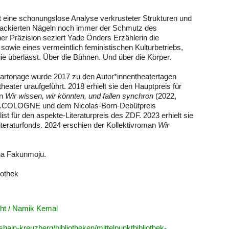
t eine schonungslose Analyse verkrusteter Strukturen und
en lackierten Nägeln noch immer der Schmutz des
cher Präzision seziert Yade Önders Erzählerin die
ie eines vermeintlich feministischen Kulturbetriebs,
e überlässt. Über die Bühnen. Und über die Körper.
rtonage wurde 2017 zu den Autor*innentheatertagen
eater uraufgeführt. 2018 erhielt sie den Hauptpreis für
an
Wir wissen, wir könnten, und fallen synchron
(2022,
lit.COLOGNE und dem Nicolas-Born-Debütpreis
st für den aspekte-Literaturpreis des ZDF. 2023 erhielt sie
eraturfonds. 2024 erschien der Kollektivroman
Wir
na Fakunmoju.
iothek
cht / Namik Kemal
hshain-kreuzberg/bibliotheken/mittelpunktbibliothek-