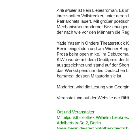
Anti Müller
ist kein Liebesroman. Es is
ihrer sanften Vollstrecker, unter der
Patriarchats lauert. Mit großer poetis
Mechanismen moderner Beziehungen sow
der nach wie vor den Männern die Regi
Yade Yasemin Önders Theaterstück Ka
Berlin eingeladen und am Wiener Burgth
Prosa beim open mike. Ihr Debütrom
KiWi) wurde mit dem Debütpreis der 
ausgezeichnet und stand auf der Shortli
das Werkstipendium des Deutschen Lit
kommen
, dessen Mitautorin sie ist.
Moderiert wird die Lesung von Georgi
Veranstaltung
auf der Website der Bibl
Ort und Veranstalter:
Mittelpunktbibliothek Wilhelm Liebkne
Adalbertstraße 2, Berlin
/www.berlin.de/stadtbibliothek-friedric