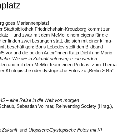
platz
erg goes Mariannenplatz!
 Stadtbibliothek Friedrichshain-Kreuzberg kommt zur
latz – und zwar mit dem MeMo, einem eigens für die
Hier finden zwei Lesungen statt, die sich mit einer klima­
t beschäftigen: Boris Lebedev stellt den Bildband
045
vor und die beiden Autor*innen Katja Diehl und Mario
obahn. Wie wir in Zukunft unterwegs sein werden
.
werden und mit dem MeMo-Team einen Podcast zum Thema
er KI utopische oder dystopische Fotos zu „Berlin 2045“
045 – eine Reise in die Welt von morgen
 Scheub, Sebastian Vollmar, Reinventing Society (Hrsg.),
 Zukunft
und
Utopische/Dystopische Fotos mit KI