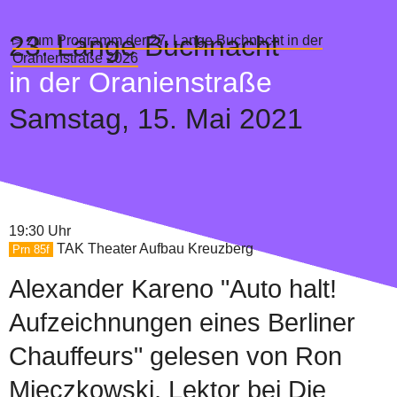
23.
Lange Buchnacht
▻ zum Programm der 27. Lange Buchnacht in der
Oranienstraße 2026
in der Oranienstraße
Samstag,
15. Mai 2021
19:30 Uhr
TAK Theater Aufbau Kreuzberg
Prn 85f
Alexander Kareno "Auto halt!
Aufzeichnungen eines Berliner
Chauffeurs" gelesen von Ron
Mieczkowski, Lektor bei Die