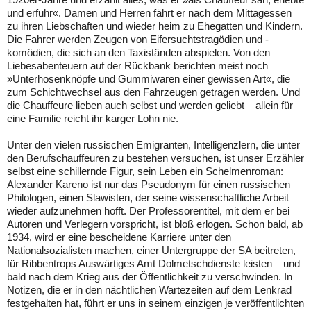
1920er-Jahre und erzählt alles, was er »als Chauffeur sah, erlebte
und erfuhr«. Damen und Herren fährt er nach dem Mittagessen
zu ihren Liebschaften und wieder heim zu Ehegatten und Kindern.
Die Fahrer werden Zeugen von Eifersuchtstragödien und -
komödien, die sich an den Taxiständen abspielen. Von den
Liebesabenteuern auf der Rückbank berichten meist noch
»Unterhosenknöpfe und Gummiwaren einer gewissen Art«, die
zum Schichtwechsel aus den Fahrzeugen getragen werden. Und
die Chauffeure lieben auch selbst und werden geliebt – allein für
eine Familie reicht ihr karger Lohn nie.
Unter den vielen russischen Emigranten, Intelligenzlern, die unter
den Berufschauffeuren zu bestehen versuchen, ist unser Erzähler
selbst eine schillernde Figur, sein Leben ein Schelmenroman:
Alexander Kareno ist nur das Pseudonym für einen russischen
Philologen, einen Slawisten, der seine wissenschaftliche Arbeit
wieder aufzunehmen hofft. Der Professorentitel, mit dem er bei
Autoren und Verlegern vorspricht, ist bloß erlogen. Schon bald, ab
1934, wird er eine bescheidene Karriere unter den
Nationalsozialisten machen, einer Untergruppe der SA beitreten,
für Ribbentrops Auswärtiges Amt Dolmetschdienste leisten – und
bald nach dem Krieg aus der Öffentlichkeit zu verschwinden. In
Notizen, die er in den nächtlichen Wartezeiten auf dem Lenkrad
festgehalten hat, führt er uns in seinem einzigen je veröffentlichten