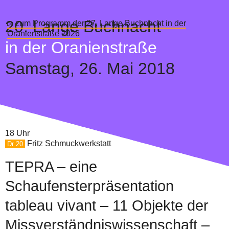
20.
Lange Buchnacht
▻ zum Programm der 27. Lange Buchnacht in der
Oranienstraße 2026
in der Oranienstraße
Samstag,
26. Mai 2018
18 Uhr
Fritz Schmuckwerkstatt
Dr 20
TEPRA – eine
Schaufensterpräsentation
tableau vivant – 11 Objekte der
Missverständniswissenschaft –