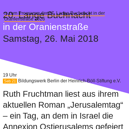
20.
Lange Buchnacht
▻ zum Programm der 27. Lange Buchnacht in der
Oranienstraße 2026
in der Oranienstraße
Samstag,
26. Mai 2018
19 Uhr
Bildungswerk Berlin der Heinrich-Böll-Stiftung e.V.
Seb 21
Ruth Fruchtman liest aus ihrem
aktuellen Roman „Jerusalemtag“
– ein Tag, an dem in Israel die
Annexion Ostjerusalems gefeiert